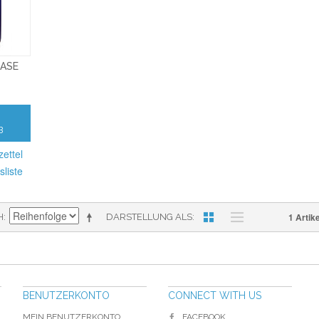
CASE
B
ettel
sliste
1 Artike
H
DARSTELLUNG ALS
BENUTZERKONTO
CONNECT WITH US
MEIN BENUTZERKONTO
FACEBOOK