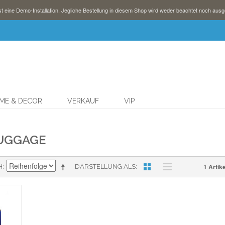
st eine Demo-Installation. Jegliche Bestellung in diesem Shop wird weder beachtet noch ausg
ME & DECOR
VERKAUF
VIP
LUGGAGE
1 Artike
H
DARSTELLUNG ALS