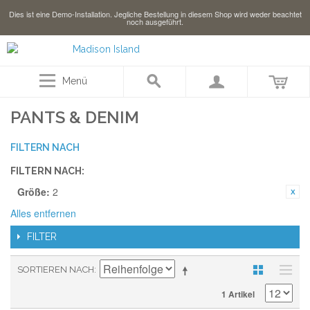
Dies ist eine Demo-Installation. Jegliche Bestellung in diesem Shop wird weder beachtet
noch ausgeführt.
Menü
PANTS & DENIM
FILTERN NACH
FILTERN NACH:
Größe:
2
Alles entfernen
FILTER
SORTIEREN NACH
1 Artikel