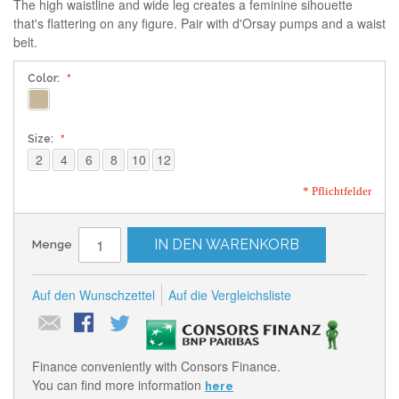
The high waistline and wide leg creates a feminine sihouette
that's flattering on any figure. Pair with d'Orsay pumps and a waist
belt.
Color:
Size:
2
4
6
8
10
12
* Pflichtfelder
IN DEN WARENKORB
Menge
Auf den Wunschzettel
Auf die Vergleichsliste
Finance conveniently with Consors Finance.
You can find more information
here